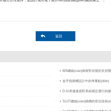
出合理選擇，是設計成功電子產(chǎn)品的關(guān)鍵因素之一。
返回
805總線(xiàn)插座對信號的支持
金手指插槽設計中的考量點(diǎn)
D-SUB連接器對系統穩定運行的
SLOT總線(xiàn)插槽的背后技術(s