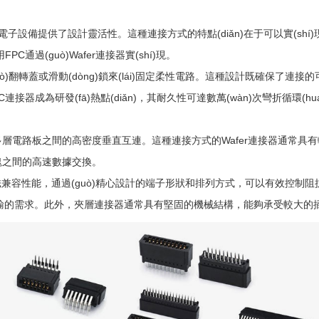
子設備提供了設計靈活性。這種連接方式的特點(diǎn)在于可以實(shí)現
通過(guò)Wafer連接器實(shí)現。
)翻轉蓋或滑動(dòng)鎖來(lái)固定柔性電路。這種設計既確保了連接的可靠
FPC連接器成為研發(fā)熱點(diǎn)，其耐久性可達數萬(wàn)次彎折循環(
多層電路板之間的高密度垂直互連。這種連接方式的Wafer連接器通常具有
功能模塊之間的高速數據交換。
兼容性能，通過(guò)精心設計的端子形狀和排列方式，可以有效控制阻抗匹配
輸的需求。此外，夾層連接器通常具有堅固的機械結構，能夠承受較大的插