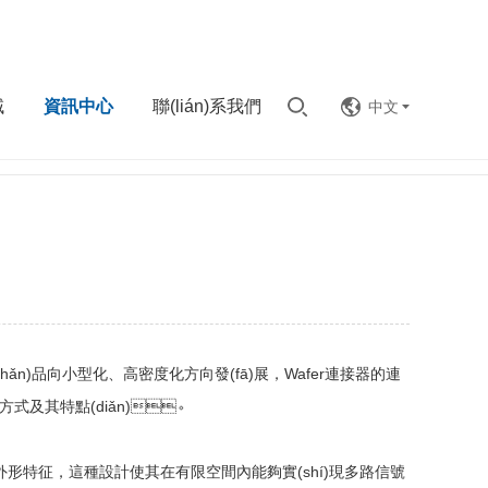
域
資訊中心
聯(lián)系我們
中文
n)品向小型化、高密度化方向發(fā)展，Wafer連接器的連
的連接方式及其特點(diǎn)。
的外形特征，這種設計使其在有限空間內能夠實(shí)現多路信號