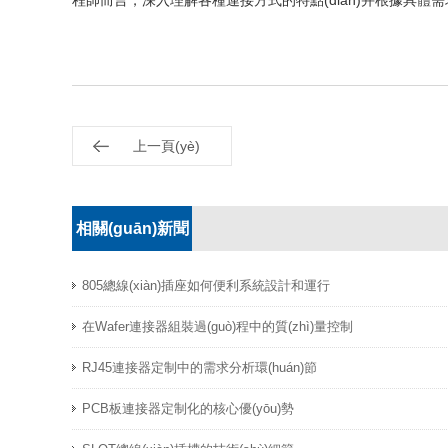
程師而言，深入理解各種連接方式的特點(diǎn)并根據具體需求做
上一頁(yè)
相關(guān)新聞
805總線(xiàn)插座如何便利系統設計和運行
在Wafer連接器組裝過(guò)程中的質(zhì)量控制
RJ45連接器定制中的需求分析環(huán)節
PCB板連接器定制化的核心優(yōu)勢