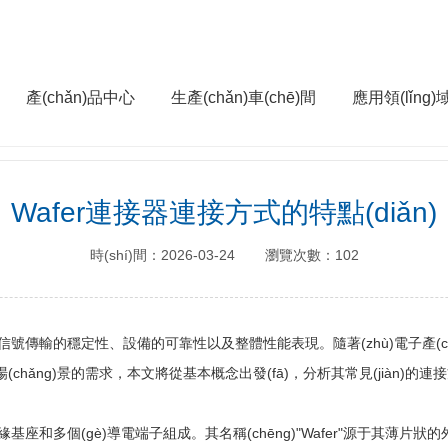
產(chǎn)品中心
生產(chǎn)車(chē)間
應用領(lǐng)
Wafer連接器連接方式的特點(diǎn)
時(shí)間：2026-03-24
瀏覽次數：102
的穩定性、設備的可靠性以及整體性能表現。隨著(zhù)電子產(chǎ
場(chǎng)景的需求，本文將從基本概念出發(fā)，分析其常見(jiàn)
基座和多個(gè)導電端子組成。其名稱(chēng)"Wafer"源于其薄片狀